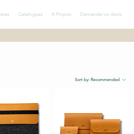
ières
Catalogues
A Propos
Demander un devis
Sort by:
Recommended