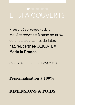
ETUI A COUVERTS
Produit éco-responsable
Matière recyclée à base de 60%
de chutes de cuir et de latex
naturel, certifiée OEKO-TEX
Made in France
Code douanier : SH 42023100
Personnalisation à 100%
Couleur de la matière
DIMENSIONS & POIDS
Couleur d'embossage du logo et
emplacement
18 x 11,5 x 0,2
Avec ou sans drapeau français, aussi
48gr