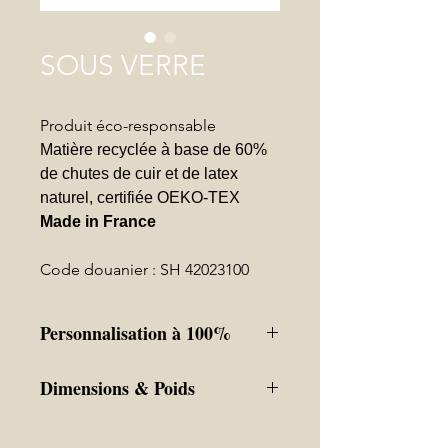
SOUS VERRE
Produit éco-responsable
Matière recyclée à base de 60%
de chutes de cuir et de latex
naturel, certifiée OEKO-TEX
Made in France
Code douanier : SH 42023100
Personnalisation à 100%
Couleur de la matière selon les choix
Dimensions & Poids
en stock.
Couleur sur Pantone disponible pour
10 x 10 x 0.2 cm
les grosses commandes.
15 gr