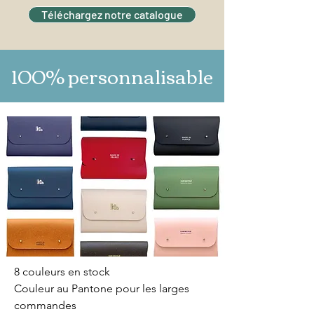
Couleur d'embossage du logo et
Téléchargez notre catalogue
emplacement (grand choix de
couleurs en stock)
100% personnalisable
8 couleurs en stock
Couleur au Pantone pour les larges
commandes